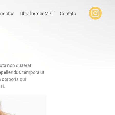

amentos
Ultraformer MPT
Contato
luta non quaerat
epellendus tempora ut
a corporis qui
si.