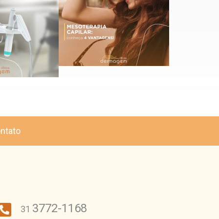
ntato
3772-1168

31