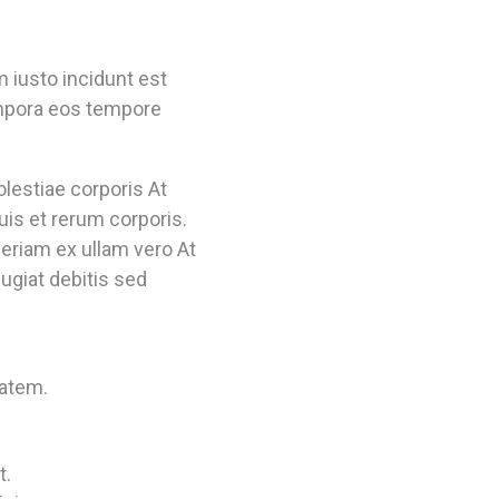
 iusto incidunt est
empora eos tempore
lestiae corporis At
uis et rerum corporis.
periam ex ullam vero At
ugiat debitis sed
tatem.
t.