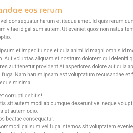
sandae eos rerum
vel consequatur harum et itaque amet. Id quis rerum cum
um vitae id galisum autem. Ut eveniet quos non natus t
ptio.
 ipsum et impedit unde et quia animi id magni omnis id mo
. Aut voluptas aliquam et nostrum dolorem qui deleniti q
res aut tenetur provident At asperiores dolore aut quia a
a fuga. Nam harum ipsam est voluptatum recusandae et f
neque minima.
t corrupti debitis!
tis sit autem modi ab cumque deserunt vel neque volup
s et autem odio.
os beatae consequatur.
commodi galisum vel fuga internos sit voluptatem evenie