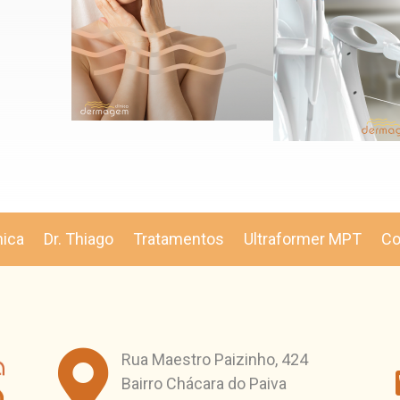
nica
Dr. Thiago
Tratamentos
Ultraformer MPT
Co

Rua Maestro Paizinho, 424
Bairro Chácara do Paiva