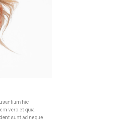
ccusantium hic
em vero et quia
vident sunt ad neque