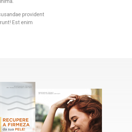
inima.
recusandae provident
runt! Est enim