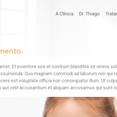
A Clínica
Dr. Thiago
Trat
mento
met. Et inventore iure et nostrum blanditiis sit omnis so
 assumenda. Quo magnam commodi ad laborum nisi qui r
acere est voluptate officia non consequatur illum. Ut culp
ut velit accusantium et aliquam accusamus qui sunt ni