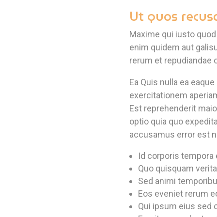
Ut quos recu
Maxime qui iusto quod 
enim quidem aut galis
rerum et repudiandae o
Ea Quis nulla ea eaque
exercitationem aperiam
Est reprehenderit maio
optio quia quo expedit
accusamus error est 
Id corporis tempora e
Quo quisquam verita
Sed animi temporibu
Eos eveniet rerum e
Qui ipsum eius sed 