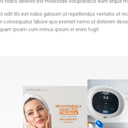
At nobis deleniti est molestiae voluptatibus eum atque m
st odit illo est nobis galisum ut repellendus veritatis ut 
m consequatur labore quo eveniet nemo ut dolorem dese
quam ipsam cum minus ipsum in enim fugit.